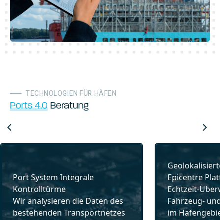
TECHNOLOGIEN FÜR HÄFEN
Ports 4.0
Beratung
Geolokalisier
Port System Integrale
Epicentre Pla
Kontrolltürme
Echtzeit-Übe
Wir analysieren die Daten des
Fahrzeug- un
bestehenden Transportnetzes
im Hafengebie