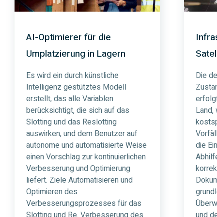
AI-Optimierer für die
Infr
Umplatzierung in Lagern
Satel
Es wird ein durch künstliche
Die d
Intelligenz gestütztes Modell
Zustan
erstellt, das alle Variablen
erfolg
berücksichtigt, die sich auf das
Land,
Slotting und das Reslotting
kostsp
auswirken, und dem Benutzer auf
Vorfäl
autonome und automatisierte Weise
die Ei
einen Vorschlag zur kontinuierlichen
Abhil
Verbesserung und Optimierung
korrek
liefert. Ziele Automatisieren und
Dokum
Optimieren des
grundl
Verbesserungsprozesses für das
Überw
Slotting und Re. Verbesserung des
und d