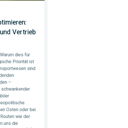
timieren:
 und Vertrieb
 Warum dies für
sche Priorität ist
ansportwesen sind
idenden
rden –
s schwankender
biler
eopolitische
en Osten oder bei
 Routen wie der
n uns die