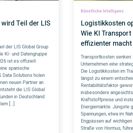
Künstliche Intelligenz
wird Teil der LIS
Logistikkosten op
Wie KI Transport
effizienter macht
eil der LIS Global Group
ale KI- und Datengruppe
Transportkosten senken:
26 ist es offiziell:
Unternehmen eine strategi
eine spanische
Die Logistikkosten im Tr
 Data Solutions holen
längst zu einem entsche
inen neuen Partner an
Rentabilitätsfaktor gewo
tsteht die LIS Global
insbesondere angesicht
Kunden in Deutschland
Kraftstoffpreise und insta
lem […]
Energiemärkte. Jüngste g
Spannungen, etwa im Nah
Engpässen auf wichtigen
Straße von Hormus, führe