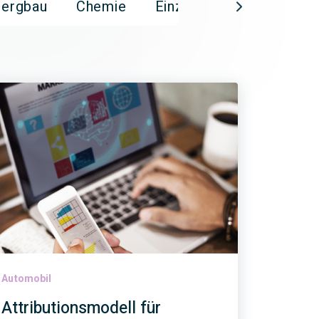
Bergbau
Chemie
Einzelhandel
Elektr
Automobil
Attributionsmodell für