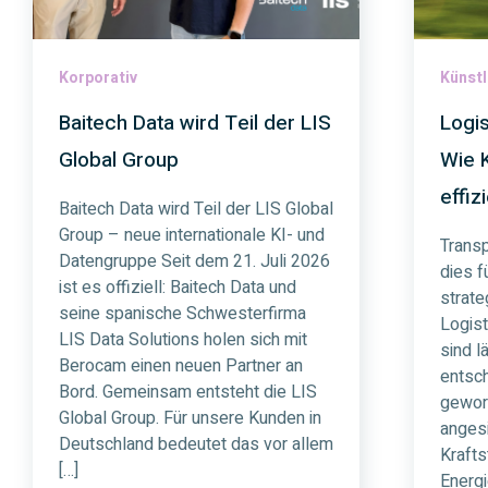
Korporativ
Künstl
Baitech Data wird Teil der LIS
Logis
Global Group
Wie K
effiz
Baitech Data wird Teil der LIS Global
Group – neue internationale KI- und
Trans
Datengruppe Seit dem 21. Juli 2026
dies f
ist es offiziell: Baitech Data und
strate
seine spanische Schwesterfirma
Logis
LIS Data Solutions holen sich mit
sind l
Berocam einen neuen Partner an
entsch
Bord. Gemeinsam entsteht die LIS
gewor
Global Group. Für unsere Kunden in
anges
Deutschland bedeutet das vor allem
Krafts
[…]
Energ