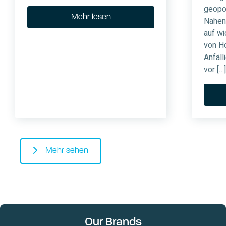
geopo
Mehr lesen
Nahen
auf wi
von Ho
Anfäll
vor […]
Mehr sehen
Our Brands