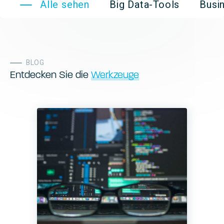
Alle sehen
Big Data-Tools
Bus
BLOG
Entdecken Sie die
Werkzeuge