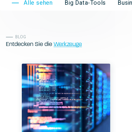
Alle sehen
Big Data-Tools
Bus
BLOG
Entdecken Sie die
Werkzeuge