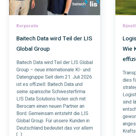
Korporativ
Künstl
Baitech Data wird Teil der LIS
Logis
Global Group
Wie K
effiz
Baitech Data wird Teil der LIS Global
Group – neue internationale KI- und
Trans
Datengruppe Seit dem 21. Juli 2026
dies f
ist es offiziell: Baitech Data und
strate
seine spanische Schwesterfirma
Logis
LIS Data Solutions holen sich mit
sind l
Berocam einen neuen Partner an
entsch
Bord. Gemeinsam entsteht die LIS
gewor
Global Group. Für unsere Kunden in
anges
Deutschland bedeutet das vor allem
Krafts
[…]