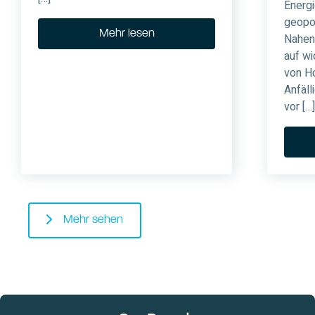
Energ
geopo
Mehr lesen
Nahen
auf wi
von Ho
Anfäll
vor […]
Mehr sehen