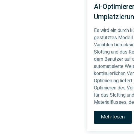
AI-Optimierer
Umplatzierun
Es wird ein durch kü
gestütztes Modell e
Variablen berücksich
Slotting und das Re
dem Benutzer auf 
automatisierte Wei
kontinuierlichen V
Optimierung liefert
Optimieren des V
für das Slotting u
Materialflusses, der
Mehr lesen