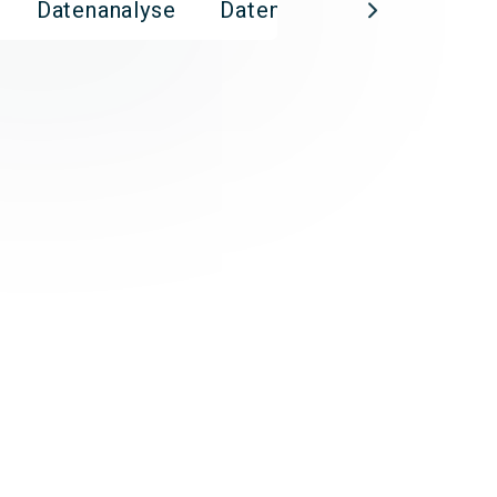
Datenanalyse
Datenmanagement
Di