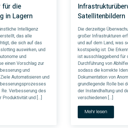
 für die
Infrastrukturübe
g in Lagern
Satellitenbildern
nstliche Intelligenz
Die derzeitige Überwach
rstellt, das alle
großer Infrastrukturen erf
tigt, die sich auf das
und auf dem Land, was s
slotting auswirken, und
kostspielig ist. Die Erke
autonome und
ist ausschlaggebend für d
se einen Vorschlag zur
Durchführung von Abhil
erbesserung und
sodass die korrekte Ident
. Ziele Automatisieren und
Dokumentation von Anoma
erbesserungsprozesses
grundlegende Rolle bei 
nd Re. Verbesserung des
der Instandhaltung und d
 Produktivität und […]
verschiedenen […]
Mehr lesen