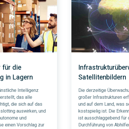
 für die
Infrastrukturübe
g in Lagern
Satellitenbildern
nstliche Intelligenz
Die derzeitige Überwach
rstellt, das alle
großer Infrastrukturen erf
tigt, die sich auf das
und auf dem Land, was s
slotting auswirken, und
kostspielig ist. Die Erke
autonome und
ist ausschlaggebend für d
se einen Vorschlag zur
Durchführung von Abhil