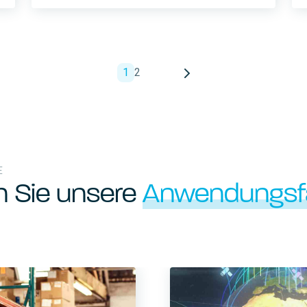
1
2
E
n Sie unsere
Anwendungsfä