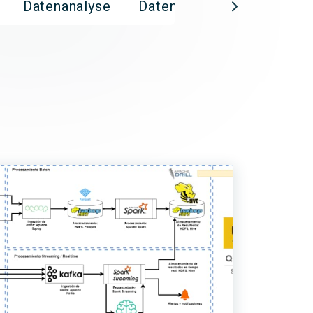
Datenanalyse
Datenmanagement
Di