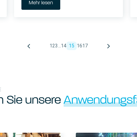
Mehr lesen
1
2
3
…
14
15
16
17
E
n Sie unsere
Anwendungsfä