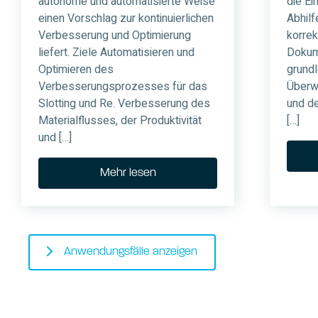
autonome und automatisierte Weise
die Ei
einen Vorschlag zur kontinuierlichen
Abhil
Verbesserung und Optimierung
korrek
liefert. Ziele Automatisieren und
Dokum
Optimieren des
grundl
Verbesserungsprozesses für das
Überw
Slotting und Re. Verbesserung des
und d
Materialflusses, der Produktivität
[…]
und […]
Mehr lesen
Anwendungsfälle anzeigen