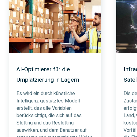
AI-Optimierer für die
Infr
Umplatzierung in Lagern
Satel
Es wird ein durch künstliche
Die d
Intelligenz gestütztes Modell
Zustan
erstellt, das alle Variablen
erfolg
berücksichtigt, die sich auf das
Land,
Slotting und das Reslotting
kostsp
auswirken, und dem Benutzer auf
Vorfäl